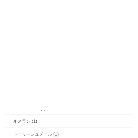
【攻略】鏡の中のプリンセス (16)
･リュド (1)
･ルカ＝サヴィーニ (2)
･ジョゼフ＝レミ (2)
･ファリス＝ラッセン (2)
･ホーク＝ベルベット (1)
･ヴィンセント＝キャスパー (2)
･シミアン＝クレイ (2)
･ゼル＝ロンド (1)
･ルスラン (1)
･トーリ＝シュメール (1)