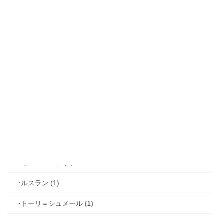
･リュド (1)
･ルカ＝サヴィーニ (2)
･ジョゼフ＝レミ (2)
･ファリス＝ラッセン (2)
･ホーク＝ベルベット (1)
･ヴィンセント＝キャスパー (2)
･シミアン＝クレイ (2)
･ゼル＝ロンド (1)
･ルスラン (1)
･トーリ＝シュメール (1)