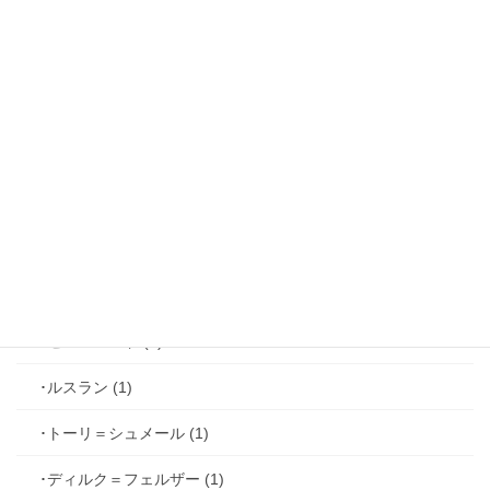
･リュド (1)
･ルカ＝サヴィーニ (2)
･ジョゼフ＝レミ (2)
･ファリス＝ラッセン (2)
･ホーク＝ベルベット (1)
･ヴィンセント＝キャスパー (2)
･シミアン＝クレイ (2)
･ゼル＝ロンド (1)
･ルスラン (1)
･トーリ＝シュメール (1)
･ディルク＝フェルザー (1)