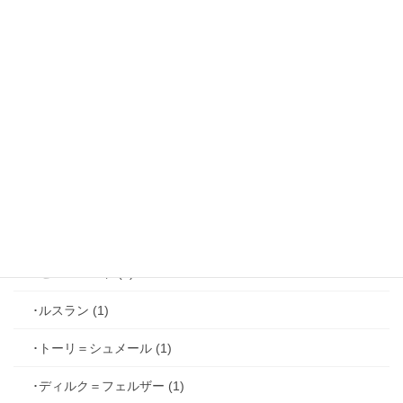
･リュド (1)
･ルカ＝サヴィーニ (2)
･ジョゼフ＝レミ (2)
･ファリス＝ラッセン (2)
･ホーク＝ベルベット (1)
･ヴィンセント＝キャスパー (2)
･シミアン＝クレイ (2)
･ゼル＝ロンド (1)
･ルスラン (1)
･トーリ＝シュメール (1)
･ディルク＝フェルザー (1)