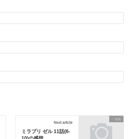
・ゼル
Next article
ミラプリ ゼル 11話(6-
10)の感想