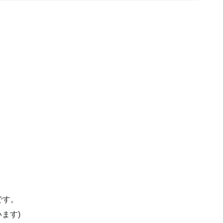
です。
ます)