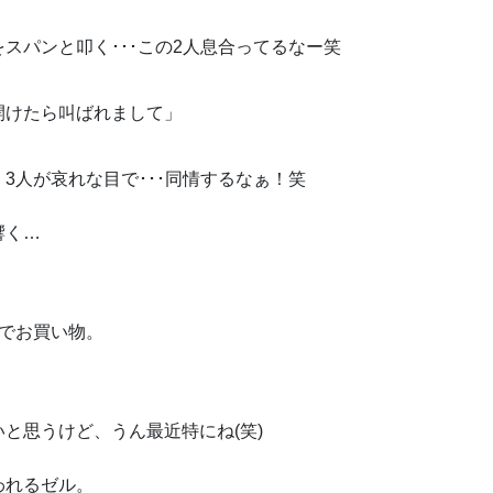
スパンと叩く･･･この2人息合ってるなー笑
開けたら叫ばれまして」
3人が哀れな目で･･･同情するなぁ！笑
響く…
でお買い物。
と思うけど、うん最近特にね(笑)
われるゼル。