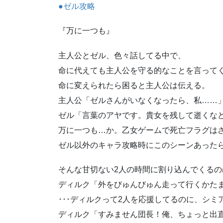
●ゼル攻略
『万に一つも』
主人公とゼル、色々話してる中で、
命に代えても主人公を守る的なことを言ってく
命に変えられたら困ると主人公は伝える。
主人公「ゼルさんがいなくなったら、私……」
ゼル「言葉のアヤです。貴女を残して逝くな
万に一つも…か。乙女ゲームで死亡フラグはさ
ゼル以外のキャラ攻略時にこのシーンあった
そんな甘切ない2人の時間に割り込んでくるのは
ディルク「外をびゅんびゅん走って行くかた
･･･ディルクって2人を応援してるのに、シミ
ディルク「すみません団長！俺、ちょっと出