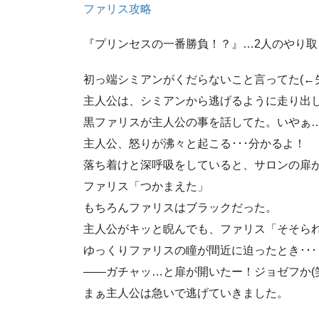
ファリス攻略
『プリンセスの一番勝負！？』…2人のやり取
初っ端シミアンがくだらないこと言ってた(←
主人公は、シミアンから逃げるように走り出
黒ファリスが主人公の事を話してた。いやぁ
主人公、怒りが沸々と起こる･･･分かるよ！
落ち着けと深呼吸をしていると、サロンの扉
ファリス「つかまえた」
もちろんファリスはブラックだった。
主人公がキッと睨んでも、ファリス「そそら
ゆっくりファリスの瞳が間近に迫ったとき･･･
――ガチャッ…と扉が開いたー！ジョゼフか(
まぁ主人公は急いで逃げていきました。