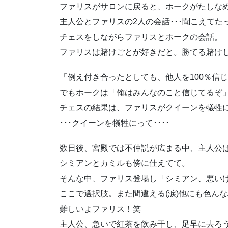
ファリスがサロンに戻ると、ホークがたしな
主人公とファリスの2人の会話･･･聞こえて
チェスをしながらファリスとホークの会話。
ファリスは賭けごとが好きだと。勝てる賭け
「例え付き合ったとしても、他人を100％信
でもホークは「俺はみんなのこと信じてるぞ
チェスの結果は、ファリスがクイーンを犠牲
･･･クイーンを犠牲にって････
数日後、宮殿では不仲説が広まる中、主人公
シミアンとカミルも傍に仕えてて。
そんな中、ファリス登場し「シミアン、悪い
ここで選択肢。また間違える(涙)他にも色んな
難しいよファリス！笑
主人公、急いで紅茶を飲み干し、足早に去ろ