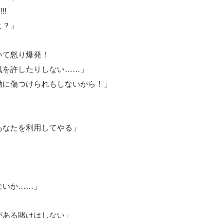
!!
よ？」
いて怒り爆発！
気を許したりしない……」
動に傷つけられもしないから！」
あなたを利用してやる」
ないか……」
がある賭けはしない」