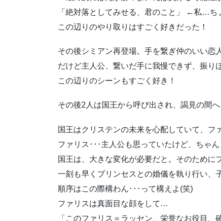
「絶対落としてみせる、君のこと」 ←私…ちょ
この辺りのやり取りはすごく好きだった！
その後シミアン再登場。手を繋ぎ仲のいい恋
だけど主人公、繋いだ手に我慢できず、振りほ
この辺りのシーンもすごく好き！
その後2人は国王から呼び出され、謁見の間へ
国王はクリステンの未来を心配していて、フ
ファリス･･･主人公も思っていたけど、ちゃん
国王は、大きな変化が必要だと。そのために
一刻も早くプリンセスとの婚儀を執り行い、
順序はこの際構わん･･･って構えよ(笑)
ファリスは真面目な顔をして…
「このファリス＝ラッセン、栄誉なお役目、