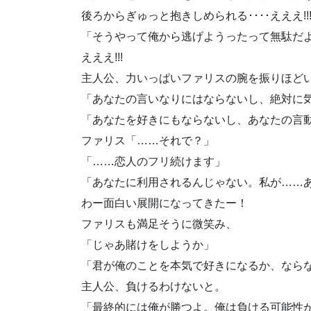
後ろからぎゅっと抱きしめられる････えええ!!!!
「そうやって俺から逃げようったって無駄だ
えええ!!!
主人公、力いっぱいファリスの腕を振りほど
「あなたの言いなりにはならないし、絶対に
「あなたを好きにもならないし、あなたの言
ファリス「……それで？」
「……恋人のフリ続けます」
「あなたに利用されるんじゃない。私が……
わー面白い展開になってきたー！
ファリスも満足そうに微笑み、
「じゃあ賭けをしようか」
「君が俺のことを本気で好きになるか、なら
主人公、負けるわけないと。
「最終的には俺が勝つよ。俺は負ける可能性