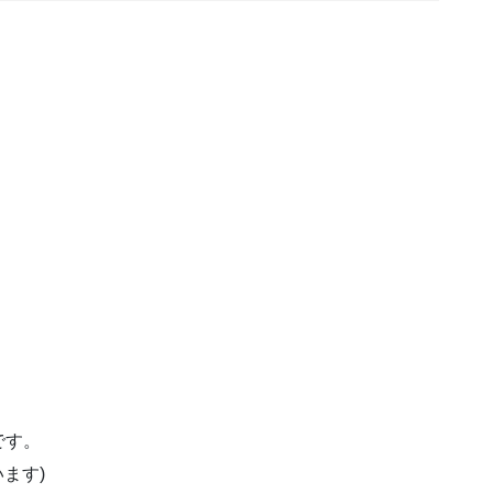
です。
ます)