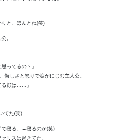
りと。ほんとね(笑)
人公。
と思ってるの？」
)、悔しさと怒りで涙がにじむ主人公。
てる顔は……」
てた(笑)
で寝る。←寝るのか(笑)
ファリスは起きてた。