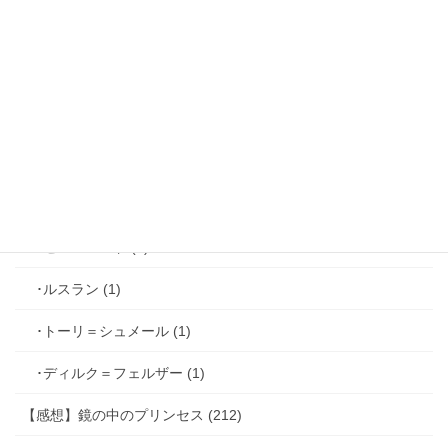
･ジョゼフ＝レミ (2)
･ファリス＝ラッセン (2)
･ホーク＝ベルベット (1)
･ヴィンセント＝キャスパー (2)
･シミアン＝クレイ (2)
･ゼル＝ロンド (1)
･ルスラン (1)
･トーリ＝シュメール (1)
･ディルク＝フェルザー (1)
【感想】鏡の中のプリンセス (212)