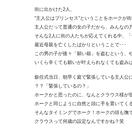
街に出かけた2人、
”主人公はプリンセス”ということをホークが
主人公だって普通の女の子だから、みんなの
そんな2人に街の人たちが応えてくれる中、「
最近母親を亡くしたばかりということで･･･
この男の子が後々「願い箱」を盗むという、や
いくら辛くても願いが叶えられなくても盗み
叙任式当日、朝早く庭で緊張している主人公
？？「緊張しているの？」
ホークかと思ったのに、なんとクラウス様が
ホークと同じように自然と頭に手を置いてくる
そんなタイミングでホーク！ホークの頭も撫で
クラウスって何歳の設定なんですかね？笑