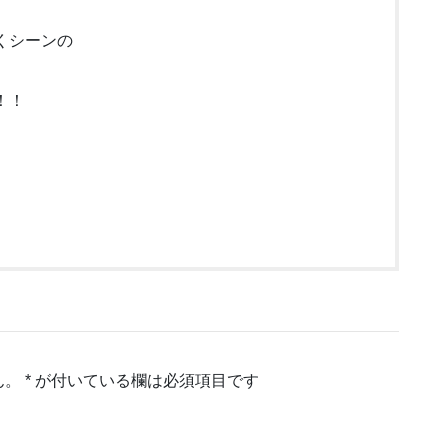
くシーンの
！！
、
♪
ん。
*
が付いている欄は必須項目です