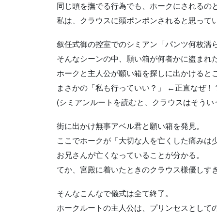
同じ頭を撫でる行為でも、ホークにされるの
私は、クラウスに頭ポンポンされると思って
叙任式御の控室でのシミアン「パンツ何枚濡
そんなシーンの中、願い箱が何者かに盗まれ
ホークと主人公が願い箱を探しに出かけると
まさかの「私も行っていい？」 ←正直なぜ！？
(シミアンルートを読むと、クラウスはそうい
街に出かけ無事アベル君と願い箱を発見。
ここでホークが「大切な人を亡くした痛みは
お兄さんが亡くなっていることが分かる。
てか、宮殿に着いたときのクラウス様優しすぎ
そんなこんなで儀式は全て終了。
ホークルートの主人公は、プリンセスとして