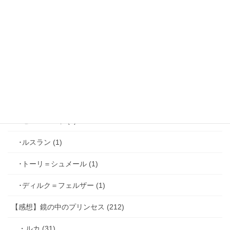
･ジョゼフ＝レミ (2)
･ファリス＝ラッセン (2)
･ホーク＝ベルベット (1)
･ヴィンセント＝キャスパー (2)
･シミアン＝クレイ (2)
･ゼル＝ロンド (1)
･ルスラン (1)
･トーリ＝シュメール (1)
･ディルク＝フェルザー (1)
【感想】鏡の中のプリンセス (212)
・ルカ (31)