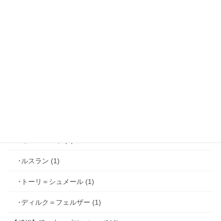
･ルカ＝サヴィーニ (2)
･ジョゼフ＝レミ (2)
･ファリス＝ラッセン (2)
･ホーク＝ベルベット (1)
･ヴィンセント＝キャスパー (2)
･シミアン＝クレイ (2)
･ゼル＝ロンド (1)
･ルスラン (1)
･トーリ＝シュメール (1)
･ディルク＝フェルザー (1)