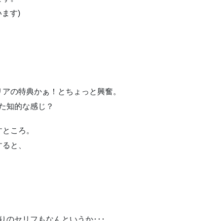
ます)
リアの特典かぁ！とちょっと興奮。
った知的な感じ？
すところ。
すると、
」
りのセリフもなんというか･･･