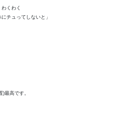
！わくわく
ぺにチュってしないと」
。
置)最高です。