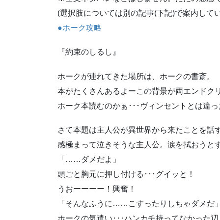
(選択肢については別の記事(下記)で案内してい
●ホーク攻略
『約束のしるし』
ホークが連れてきた場所は、ホークの書斎。
本がたくさんあるよーこの背景が両エンドク
ホーク本読むのかぁ･･･ヴィンセントとは違
さて本題は主人公が異世界から来たことを話
感極まって泣きそうな主人公。涙を拭おうと
「……ダメだよ」
頭ごと胸元に押し付ける･･･グイッと！
うおーーーー！興奮！
「そんなふうに……こすったりしちゃダメだ
ホークの気遣い･･･ハンカチ持ってなかった辺