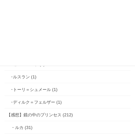
･ジョゼフ＝レミ (2)
･ファリス＝ラッセン (2)
･ホーク＝ベルベット (1)
･ヴィンセント＝キャスパー (2)
･シミアン＝クレイ (2)
･ゼル＝ロンド (1)
･ルスラン (1)
･トーリ＝シュメール (1)
･ディルク＝フェルザー (1)
【感想】鏡の中のプリンセス (212)
・ルカ (31)