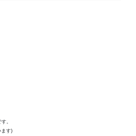
です。
ます)