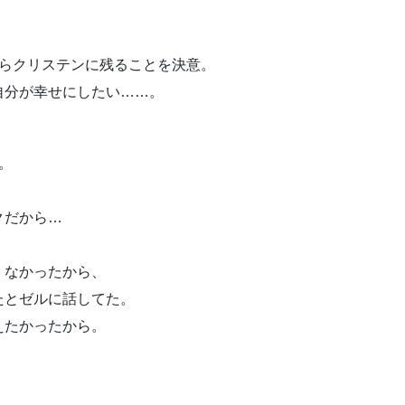
がらクリステンに残ることを決意。
自分が幸せにしたい……。
。
クだから…
くなかったから、
たとゼルに話してた。
えたかったから。