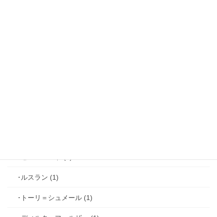
･リュド (1)
･ルカ＝サヴィーニ (2)
･ジョゼフ＝レミ (2)
･ファリス＝ラッセン (2)
･ホーク＝ベルベット (1)
･ヴィンセント＝キャスパー (2)
･シミアン＝クレイ (2)
･ゼル＝ロンド (1)
･ルスラン (1)
･トーリ＝シュメール (1)