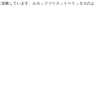
に攻略しています。ルカ→ファリス→トーリ→タカのよ
。