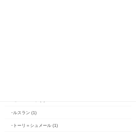
･リュド (1)
･ルカ＝サヴィーニ (2)
･ジョゼフ＝レミ (2)
･ファリス＝ラッセン (2)
･ホーク＝ベルベット (1)
･ヴィンセント＝キャスパー (2)
･シミアン＝クレイ (2)
･ゼル＝ロンド (1)
･ルスラン (1)
･トーリ＝シュメール (1)