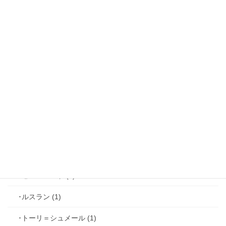
【攻略】鏡の中のプリンセス (16)
･リュド (1)
･ルカ＝サヴィーニ (2)
･ジョゼフ＝レミ (2)
･ファリス＝ラッセン (2)
･ホーク＝ベルベット (1)
･ヴィンセント＝キャスパー (2)
･シミアン＝クレイ (2)
･ゼル＝ロンド (1)
･ルスラン (1)
･トーリ＝シュメール (1)