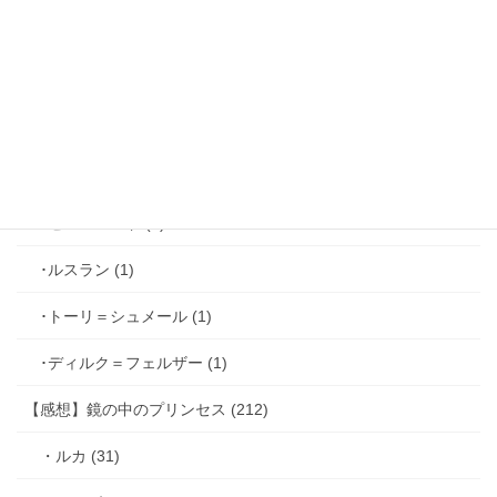
･ファリス＝ラッセン (2)
･ホーク＝ベルベット (1)
･ヴィンセント＝キャスパー (2)
･シミアン＝クレイ (2)
･ゼル＝ロンド (1)
･ルスラン (1)
･トーリ＝シュメール (1)
･ディルク＝フェルザー (1)
【感想】鏡の中のプリンセス (212)
・ルカ (31)