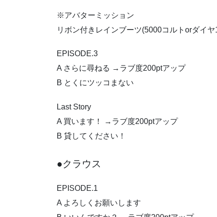
※アバターミッション
リボン付きレインブーツ(5000コルトorダイヤ1
EPISODE.3
A さらに尋ねる →ラブ度200ptアップ
B とくにツッコまない
Last Story
A 買います！ →ラブ度200ptアップ
B 貸してください！
●クラウス
EPISODE.1
A よろしくお願いします