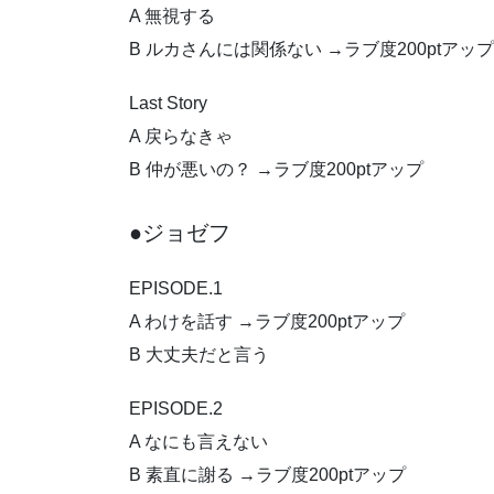
A 無視する
B ルカさんには関係ない →ラブ度200ptアップ
Last Story
A 戻らなきゃ
B 仲が悪いの？ →ラブ度200ptアップ
●ジョゼフ
EPISODE.1
A わけを話す →ラブ度200ptアップ
B 大丈夫だと言う
EPISODE.2
A なにも言えない
B 素直に謝る →ラブ度200ptアップ