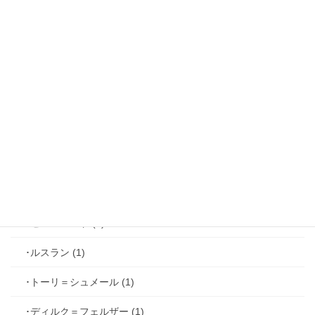
･リュド (1)
･ルカ＝サヴィーニ (2)
･ジョゼフ＝レミ (2)
･ファリス＝ラッセン (2)
･ホーク＝ベルベット (1)
･ヴィンセント＝キャスパー (2)
･シミアン＝クレイ (2)
･ゼル＝ロンド (1)
･ルスラン (1)
･トーリ＝シュメール (1)
･ディルク＝フェルザー (1)