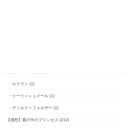
･ジョゼフ＝レミ (2)
･ファリス＝ラッセン (2)
･ホーク＝ベルベット (1)
･ヴィンセント＝キャスパー (2)
･シミアン＝クレイ (2)
･ゼル＝ロンド (1)
･ルスラン (1)
･トーリ＝シュメール (1)
･ディルク＝フェルザー (1)
【感想】鏡の中のプリンセス (212)