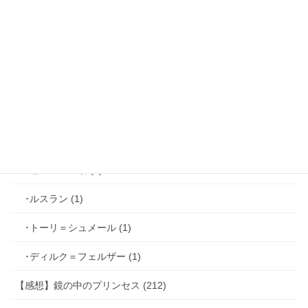
･ジョゼフ＝レミ (2)
･ファリス＝ラッセン (2)
･ホーク＝ベルベット (1)
･ヴィンセント＝キャスパー (2)
･シミアン＝クレイ (2)
･ゼル＝ロンド (1)
･ルスラン (1)
･トーリ＝シュメール (1)
･ディルク＝フェルザー (1)
【感想】鏡の中のプリンセス (212)