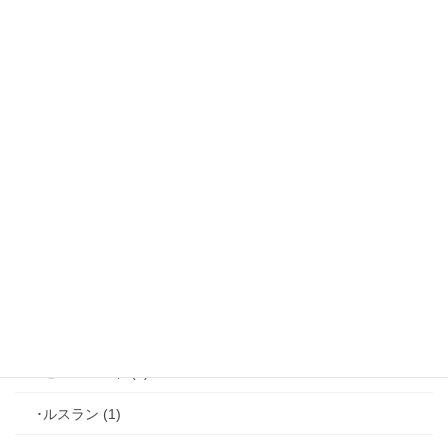
【攻略】鏡の中のプリンセス (16)
･リュド (1)
･ルカ＝サヴィーニ (2)
･ジョゼフ＝レミ (2)
･ファリス＝ラッセン (2)
･ホーク＝ベルベット (1)
･ヴィンセント＝キャスパー (2)
･シミアン＝クレイ (2)
･ゼル＝ロンド (1)
･ルスラン (1)