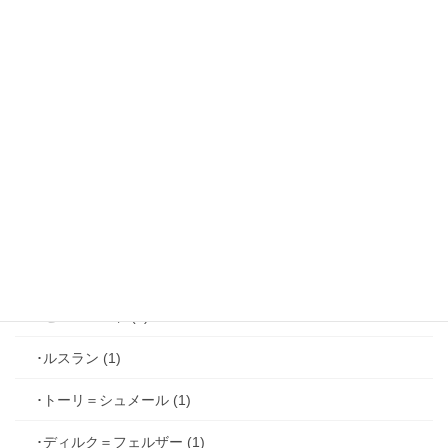
･リュド (1)
･ルカ＝サヴィーニ (2)
･ジョゼフ＝レミ (2)
･ファリス＝ラッセン (2)
･ホーク＝ベルベット (1)
･ヴィンセント＝キャスパー (2)
･シミアン＝クレイ (2)
･ゼル＝ロンド (1)
･ルスラン (1)
･トーリ＝シュメール (1)
･ディルク＝フェルザー (1)