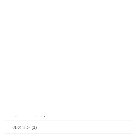
【攻略】鏡の中のプリンセス (16)
･リュド (1)
･ルカ＝サヴィーニ (2)
･ジョゼフ＝レミ (2)
･ファリス＝ラッセン (2)
･ホーク＝ベルベット (1)
･ヴィンセント＝キャスパー (2)
･シミアン＝クレイ (2)
･ゼル＝ロンド (1)
･ルスラン (1)