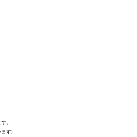
です。
ます)