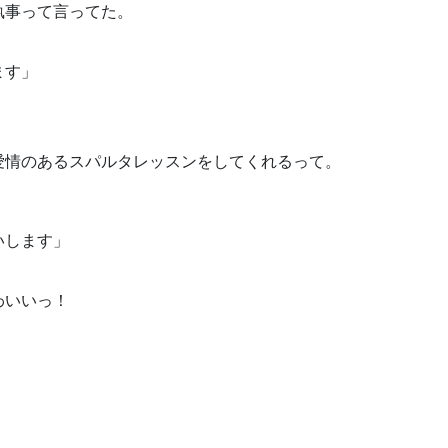
執事って言ってた。
ます」
愛情のあるスパルタレッスンをしてくれるって。
いします」
わいいっ！