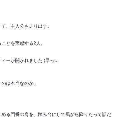
りて、主人公も走り出す。
ることを実感する2人。
ィーが開かれました (早っ…
うのは本当なのか」
止める門番の肩を、踏み台にして馬から降りたって話だ