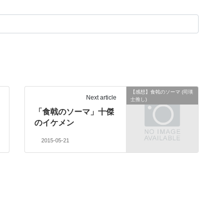
【感想】食戟のソーマ (司瑛
Next article
士推し)
「食戟のソーマ」十傑
のイケメン
2015-05-21