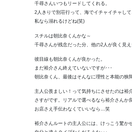
千尋さんいつもリードしてくれる。
2人きりで別荘行って、海でイチャイチャして
私なら溺れるけどね(笑)
スチルは朝比奈くんかな～
千尋さんが残念だった分、他の2人が良く見え
彼目線も朝比奈くんが良かった。
まだ裕介さん終えていないですが･･･
朝比奈くん、最後はそんなに理性と本能の狭
主人公羨ましい！って気持ちにさせたのは裕
さすがです。リアルで選べるなら裕介さんか
お店さえ手伝わなくていいなら…笑
裕介さんルートの主人公には、けっこう驚か