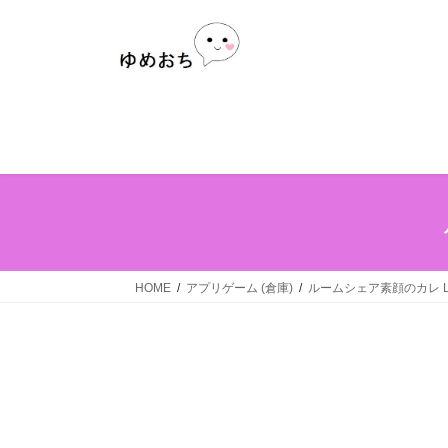
Skip
Skip
to
to
the
the
content
Navigation
HOME
アプリゲーム (倉庫)
ルームシェア素顔のカレ Lov