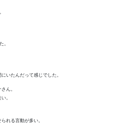
。
た。
間にいたんだって感じでした。
介さん。
良い。
せられる言動が多い。